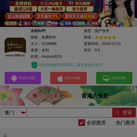
永利APP
类型：国产软件
授权：免费软件
星级：
大小：16.98MB
更新时间：2026.01.01
来源：永利
评分：9.9
环境：Android/iOS
已向本站押付1000万，请大家放心投注！
Android版
iPhone版
访问官网
澳门六合彩
香港六合彩
搜索
全部图库
热门图库
A