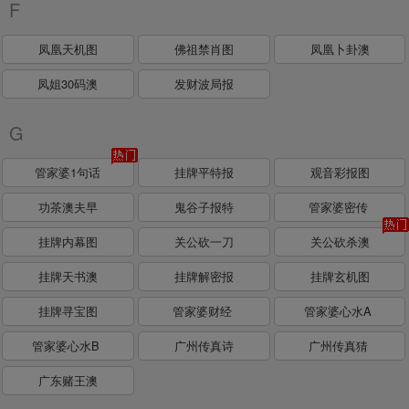
F
凤凰天机图
佛祖禁肖图
凤凰卜卦澳
凤姐30码澳
发财波局报
G
管家婆1句话
挂牌平特报
观音彩报图
功茶澳夫早
鬼谷子报特
管家婆密传
挂牌内幕图
关公砍一刀
关公砍杀澳
挂牌天书澳
挂牌解密报
挂牌玄机图
挂牌寻宝图
管家婆财经
管家婆心水A
管家婆心水B
广州传真诗
广州传真猜
广东赌王澳