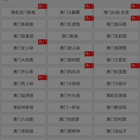
澳彩龙门客栈
澳门火麒麟
澳门白姐-玄虎
澳门客家娘
澳门红虎报
澳门跑马图
澳门孩童报
澳门夜城
澳门玄机图
澳门女人味
澳门老人味
澳门签牌图
澳门火凤凰
澳门跑狗图
澳门七星彩
澳门开心果
澳门码头诗
澳门蛇蛋图
澳门男人味
澳门大陆报
澳门大陆仔
澳门猛虎报
澳门牛头报
澳彩宝典报
澳彩神算报
澳门一样发
澳门豹女郎
澳门八仙图
澳门包租婆
澳门百蛇图
澳门老鼠报
澳门紫财神
澳门花仙子