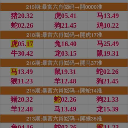
219期:暴富六肖⑿码→開0000准
猪20.32
虎05.41
马13.49
蛇02.26
狗21.45
鸡10.22
218期:暴富六肖⑿码→開虎17准
虎
05.
17
兔16.40
马25.49
牛30.42
龙03.15
鼠19.31
216期:暴富六肖⑿码→開马37准
马
13.49
鼠19.31
蛇02.26
猴11.23
羊12.48
狗21.45
215期:暴富六肖⑿码→開蛇14准
猪20.32
蛇
02.26
狗21.33
羊12.48
马13.49
龙15.39
213期:暴富六肖⑿码→開猴35准
兔04.16
蛇02.26
猴
11.23