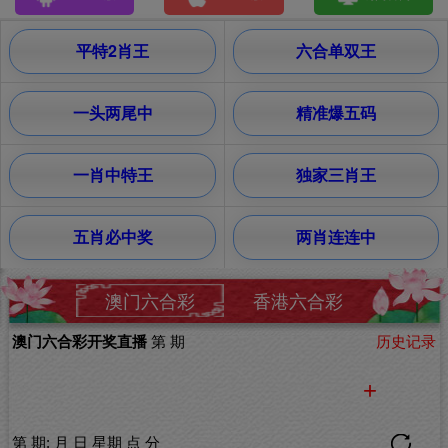
平特2肖王
六合单双王
一头两尾中
精准爆五码
一肖中特王
独家三肖王
五肖必中奖
两肖连连中
澳门六合彩
香港六合彩