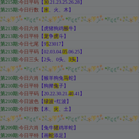
第215期:
今日平码
【
30
.21.23.25.26.28
】
第215期:
今日行数
【
水
、火、木
】
第213期
:
今日六肖
【虎猪狗鸡
猴
牛
】
第213期:
今日平特
【
龙
争
虎
斗
】
第213期:
今日七尾
【9
5
23017
】
第213期:
今日平码
【
02.03.04.
05
.06.25
】
第213期:
今日三头
【
2头、0头、
3头
】
第210期
:
今日六肖
【猴羊狗兔
马
蛇
】
第210期:
今日平特
【狗撵
兔
子
】
第210期:
今日平码
【
20.22.30.21.
40
.41
】
第210期:
今日波色
【
绿
波
+红波
】
第210期:
今日行数
【木
、
火
、土
】
第209期
:
今日六肖
【兔牛
猪
鸡羊蛇
】
第209期:
今日平特
【画
蛇
添足
】