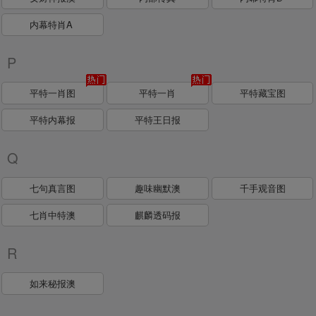
内幕特肖A
P
平特一肖图
平特一肖
平特藏宝图
平特内幕报
平特王日报
Q
七句真言图
趣味幽默澳
千手观音图
七肖中特澳
麒麟透码报
R
如来秘报澳