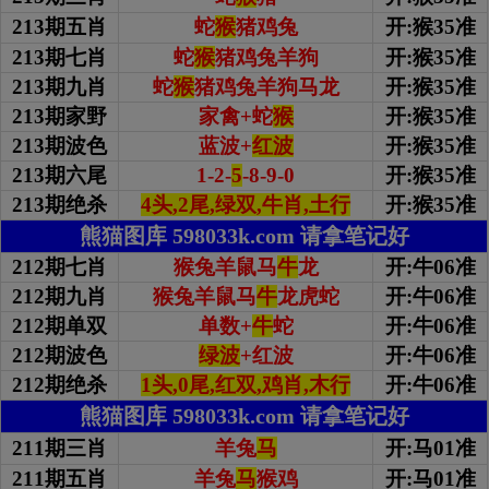
213期五肖
蛇
猴
猪鸡兔
开:猴35准
213期七肖
蛇
猴
猪鸡兔羊狗
开:猴35准
213期九肖
蛇
猴
猪鸡兔羊狗马龙
开:猴35准
213期家野
家禽+蛇
猴
开:猴35准
213期波色
蓝波+
红波
开:猴35准
213期
六尾
1-2-
5
-8-9-0
开:猴35准
213期绝杀
4头,2尾,绿双,牛肖,土行
开:猴35准
熊猫图库 598033k.com 请拿笔记好
212期七肖
猴兔羊鼠马
牛
龙
开:牛06准
212期九肖
猴兔羊鼠马
牛
龙虎蛇
开:牛06准
212期单双
单数+
牛
蛇
开:牛06准
212期波色
绿波
+红波
开:牛06准
212期绝杀
1头,0尾,红双,鸡肖,木行
开:牛06准
熊猫图库 598033k.com 请拿笔记好
211期三肖
羊兔
马
开:马01准
211期五肖
羊兔
马
猴鸡
开:马01准