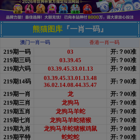
熊猫图库
『一肖一码』
澳门一肖一码
香港一肖一码
219期一码
03
开:？00准
219期三码
03.39.45
开:？00准
219期六码
03.39.45.33.01.13
开:？00准
03.39.45.33.01.13.48
219期14码
开:？00准
36.
02.14.08.44.35.47
219期一肖
龙
开:？00准
219期三肖
龙狗马
开:？00准
219期五肖
龙狗马羊蛇
开:？00准
219期七肖
龙狗马羊蛇猪猴
开:？00准
219期九肖
龙狗马羊蛇猪猴鸡鼠
开:？00准
219期平特
蛇蛇蛇
开:？00准