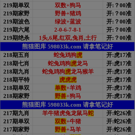
219期单双
双数+狗马
开:？00准
219期家野
野兽+猪鸡
开:？00准
219期波色
绿波+蓝波
开:？00准
219期
六尾
2-0-6-7-8-1
开:？00准
219期绝杀
1头,6尾,红双,兔肖,土行
开:？00准
熊猫图库 598033k.com 请拿笔记好
218期五肖
蛇兔鸡狗
虎
开:虎17准
218期七肖
蛇兔鸡狗
虎
龙马
开:虎17准
218期九肖
蛇兔鸡狗
虎
龙马猴羊
开:虎17准
218期平特
虎虎虎
开:虎17准
218期单双
单数
+羊鸡
开:虎17准
218期家野
野兽
+狗马
开:虎17准
熊猫图库 598033k.com 请拿笔记好
217期九肖
羊牛猪虎兔龙鼠马
蛇
开:蛇26准
217期单双
双数
+牛猪
开:蛇26准
217期家野
野兽
+马羊
开:蛇26准