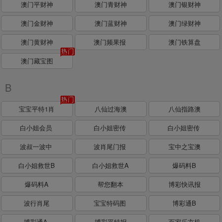
澳门平财神
澳门青财神
澳门银财神
澳门金财神
澳门蓝财神
澳门绿财神
澳门黄财神
澳门频果报
澳门铁算盘
澳门藏宝图
B
宝宝平特1肖
八仙过海澳
八仙指路澳
白小姐会员
白小姐密传
白小姐密传
波叔一波中
波肖尾门报
宝中之宝澳
白小姐救世B
白小姐救世A
爆码料B
爆码料A
帮您翻本
博彩快讯报
波行肖尾
宝宝特码图
博彩通B
博彩通A
博彩平特报
百家乐玄机