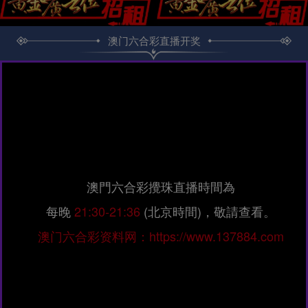
澳门六合彩直播开奖
澳門六合彩攪珠直播時間為
每晚
21:30-21:36
(北京時間)，敬請查看。
澳门六合彩资料网：https://www.137884.com