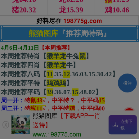
猪20.32
龙15.39
鸡10.46
好料尽在
198775g.com
熊猫图库
『推荐周特码』
4月6日-4月11日
【本周推荐】
本周推荐特肖【
猴羊龙
牛兔
鼠
】
本周推荐四肖【
猴
羊
龙
牛】
本周推荐八码【
11
.35.
12
.36.03.15.30.42】
本周推荐平特【
鸡鸡鸡
】
投注
本周推荐平码【
39
.36.07.
15
.48.02】
周一开：
特
鼠43
√
，中平特？，
中平码
15
周二开：
特
猴11
√
，中平特
鸡
，
中平码00
刷新
熊猫图库
【下载APP一肖
周三开：
特虎17×，中平特？，
中平码00
点击下
送特】
周四开：
特
羊12
√
，中平特
鸡
，
中平码00
X
载
周五开：
特狗32×，中平特？，
中平码
48.02
www.198775.com