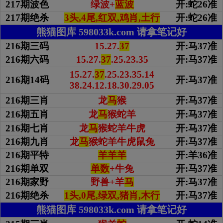
217期波色
绿波+
蓝波
开:蛇26准
217期绝杀
3头,4尾,红双,鸡肖,土行
开:蛇26准
熊猫图库 598033k.com 请拿笔记好
216期三码
15.27.
37
开:马37准
216期六码
15.27.
37
.25.23.35
开:马37准
15.27.
37
.25.23.35.14
216期14码
开:马37准
38.24.12.18.30.29.05
216期三肖
龙
马
猴
开:马37准
216期五肖
龙
马
猴蛇羊
开:马37准
216期七肖
龙
马
猴蛇羊牛虎
开:马37准
216期九肖
龙
马
猴蛇羊牛虎鼠兔
开:马37准
216期平特
羊羊羊
开:羊36准
216期单双
单数
+牛兔
开:马37准
216期家野
野兽+羊
马
开:马37准
216期绝杀
1头,0尾,绿双,猪肖,木行
开:马37准
熊猫图库 598033k.com 请拿笔记好