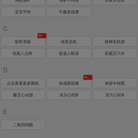
宝宝平特
不服来战澳
C
彩民书籍
传真玄机
财神玄机报
传真八点料
曾道人暗语
彩霸王六肖
D
点击查看更多图纸
东成西就澳
单双中特图
赌王心水报
东方心经B
东方心经A
E
二尾四码图