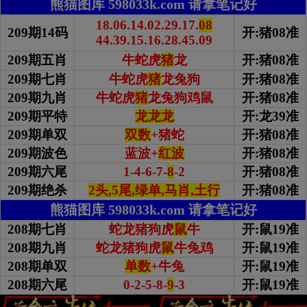
熊猫图库 598033k.com 请拿笔记好
18.06.14.02.29.17.
08
209期14码
开:猪08准
44.39.15.16.28.45.09
209期五肖
牛蛇虎
猪
龙
开:猪08准
209期七肖
牛蛇虎
猪
龙兔狗
开:猪08准
209期九肖
牛蛇虎
猪
龙兔狗鸡鼠
开:猪08准
209期平特
龙龙龙
开:龙39准
209期单双
双数
+猪蛇
开:猪08准
209期波色
蓝波+
红波
开:猪08准
209期
六尾
1-4-6-7-
8
-2
开:猪08准
209期绝杀
2头,5尾,绿单,马肖,土行
开:猪08准
熊猫图库 598033k.com 请拿笔记好
208期七肖
蛇龙猪狗虎
鼠
牛
开:鼠19准
208期九肖
蛇龙猪狗虎
鼠
牛兔鸡
开:鼠19准
208期单双
单数
+牛兔
开:鼠19准
208期
六尾
0-2-5-8-
9
-3
开:鼠19准