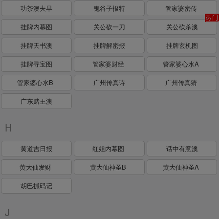
功茶澳夫早
鬼谷子报特
管家婆密传
挂牌内幕图
关公砍一刀
关公砍杀澳
挂牌天书澳
挂牌解密报
挂牌玄机图
挂牌寻宝图
管家婆财经
管家婆心水A
管家婆心水B
广州传真诗
广州传真猜
广东赌王澳
H
黄道吉日报
红姐内幕图
话中有意澳
黄大仙发财
黄大仙神圣B
黄大仙神圣A
胡巴抓码记
J