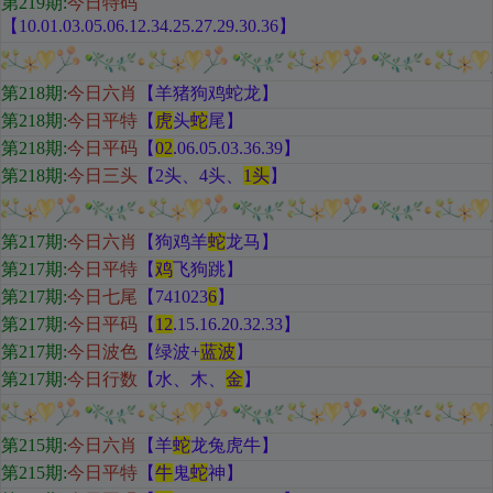
第219期:
今日特码
【10.01.03.05.06.12.34.25.27.29.30.36
】
第218期
:
今日六肖
【羊猪狗鸡蛇龙
】
第218期:
今日平特
【
虎
头
蛇
尾
】
第218期:
今日平码
【
02
.06.05.03.36.39
】
第218期:
今日三头
【
2头、4头、
1头
】
第217期
:
今日六肖
【狗鸡羊
蛇
龙马
】
第217期:
今日平特
【
鸡
飞狗跳
】
第217期:
今日七尾
【741023
6
】
第217期:
今日平码
【
12
.15.16.20.32.33
】
第217期:
今日波色
【绿
波+
蓝波
】
第217期:
今日行数
【水
、木、
金
】
第215期
:
今日六肖
【羊
蛇
龙兔虎牛
】
第215期:
今日平特
【
牛
鬼
蛇
神
】