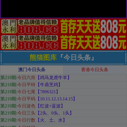
熊猫图库
『今日头条』
澳门今日头条
香港今日头条
第219期
:
今日六肖
【鸡马龙虎牛羊
】
第219期:
今日平特
【牛鼎烹鸡
】
第219期:
今日七尾
【7896321
】
第219期:
今日平码
【
10.11.12.13.14.15
】
第219期:
今日波色
【红
波+蓝波
】
第219期:
今日三头
【
2头、0头、1头
】
第219期:
今日行数
【火
、土、水
】