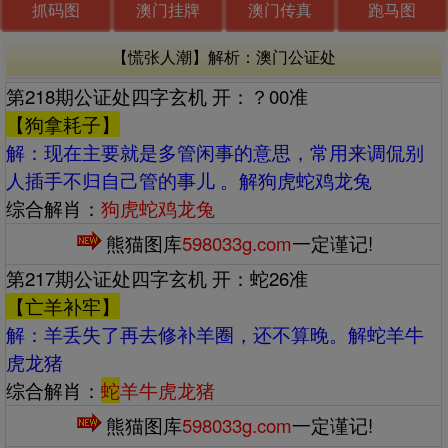
抓码图
澳门挂牌
澳门传真
跑马图
【慌张人潮】解析：澳门公证处
第218期公证处四字玄机 开：？00准
【狗拿耗子】
解：‌‌现在主要就是‌多管闲事‌的意思，常用来调侃别
人插手不归自己管的事儿 。‌‌解狗虎蛇鸡龙兔
综合解肖：
狗虎蛇鸡龙兔
熊猫图库
598033g.com
一定谨记!
第217期公证处四字玄机 开：蛇26准
【亡羊补牢】
解：‌‌羊丢失了再去修补羊圈，还不算晚。解蛇羊牛
虎龙猪
综合解肖：
蛇
羊牛虎龙猪
熊猫图库
598033g.com
一定谨记!