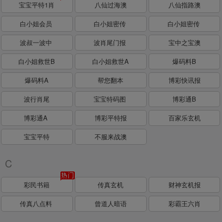
宝宝平特1肖
八仙过海澳
八仙指路澳
白小姐会员
白小姐密传
白小姐密传
波叔一波中
波肖尾门报
宝中之宝澳
白小姐救世B
白小姐救世A
爆码料B
爆码料A
帮您翻本
博彩快讯报
波行肖尾
宝宝特码图
博彩通B
博彩通A
博彩平特报
百家乐玄机
宝宝平特
不服来战澳
C
彩民书籍
传真玄机
财神玄机报
传真八点料
曾道人暗语
彩霸王六肖