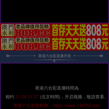
香港六合彩直播开奖
香港六合彩直播時間為
相约
21:29-21:37
(北京時間)，开启视频，敬請查看。
香港六合彩资料网：https://www.134755.com