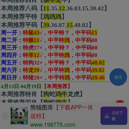
本周推荐八码【
11
.35.
12
.36.03.15.30.42】
本周推荐平特【
鸡鸡鸡
】
本周推荐平码【
39
.36.07.
15
.48.02】
周一开：
特
鼠43
√
，中平特？，
中平码
15
周二开：
特
猴11
√
，中平特
鸡
，
中平码00
周三开：
特虎17×，中平特？，
中平码00
周四开：
特
羊12
√
，中平特
鸡
，
中平码00
周五开：
特狗32×，中平特？，
中平码
48.02
周六开：
特
龙39
√
，中平特
鸡
，
中平码
39.02
投注
周日开：
特猪20×，中平特
鸡
，中平码
39.46
4月13日-04月19日
【本周推荐】
本周推荐特肖【
狗
蛇
鸡牛
龙虎】
本周推荐四肖【
狗
蛇
鸡
牛
】
刷新
熊猫图库
【下载APP一肖
本周推荐八码【21.33.02.38.10.
22
.
06
.30】
点击下
送特】
X
本周推荐平特【
鸡鸡鸡
】
载
www.198775.com
本周推荐平码【
06
.14.08.29.
34
.33】