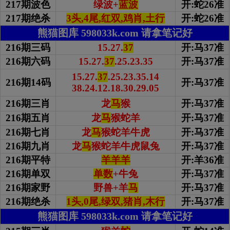
217期波色
绿波+
蓝波
开:蛇26准
217期绝杀
3头,4尾,红双,鸡肖,土行
开:蛇26准
熊猫图库 598033k.com 请拿笔记好
216期三码
15.27.
37
开:马37准
216期六码
15.27.
37
.25.23.35
开:马37准
15.27.
37
.25.23.35.14
216期14码
开:马37准
38.24.12.18.30.29.05
216期三肖
龙
马
猴
开:马37准
216期五肖
龙
马
猴蛇羊
开:马37准
216期七肖
龙
马
猴蛇羊牛虎
开:马37准
216期九肖
龙
马
猴蛇羊牛虎鼠兔
开:马37准
216期平特
羊羊羊
开:羊36准
216期单双
单数
+牛兔
开:马37准
216期家野
野兽+羊
马
开:马37准
216期绝杀
1头,0尾,绿双,猪肖,木行
开:马37准
熊猫图库 598033k.com 请拿笔记好