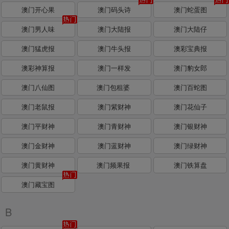
澳门开心果
澳门码头诗
澳门蛇蛋图
澳门男人味
澳门大陆报
澳门大陆仔
澳门猛虎报
澳门牛头报
澳彩宝典报
澳彩神算报
澳门一样发
澳门豹女郎
澳门八仙图
澳门包租婆
澳门百蛇图
澳门老鼠报
澳门紫财神
澳门花仙子
澳门平财神
澳门青财神
澳门银财神
澳门金财神
澳门蓝财神
澳门绿财神
澳门黄财神
澳门频果报
澳门铁算盘
澳门藏宝图
B