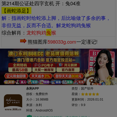
第214期公证处四字玄机 开：兔04准
【画蛇添足】
解：‌‌指画蛇时给蛇添上脚，后比喻做了多余的事，
非但无益，反而不合适。解龙蛇狗鸡兔猴
综合解肖：
龙蛇狗鸡
兔
猴
熊猫图库
598033g.com
一定谨记!
永利APP
类型：国产软件
授权：免费软件
星级：
大小：16.98MB
更新时间：2026.01.01
来源：永利
评分：9.9
环境：Android/iOS