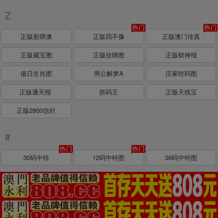
Z
正版射牌澳
正版四不像
正版澳门传真
正版藏宝图
正版挂牌图
正版财神报
值日生肖图
周公解梦A
庄家吃码图
正版通天报
抓码王
正版天线宝
正版2800信封
#
30码中特
12码中特图
36码中特图