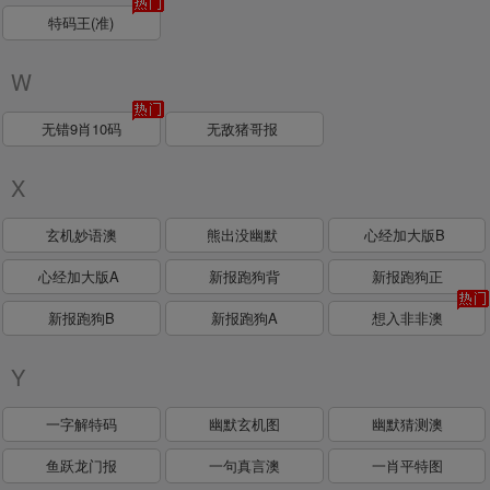
特码王(准)
W
无错9肖10码
无敌猪哥报
X
玄机妙语澳
熊出没幽默
心经加大版B
心经加大版A
新报跑狗背
新报跑狗正
新报跑狗B
新报跑狗A
想入非非澳
Y
一字解特码
幽默玄机图
幽默猜测澳
鱼跃龙门报
一句真言澳
一肖平特图