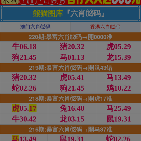
熊猫图库
『六肖⑿码』
澳门六肖⑿码
香港六肖⑿码
220期:暴富六肖⑿码→開0000准
牛06.18
猪20.32
虎05.29
狗21.45
马01.13
龙15.39
219期:暴富六肖⑿码→開鼠43错
猪20.32
虎05.41
马13.49
蛇02.26
狗21.45
鸡10.22
218期:暴富六肖⑿码→開虎17准
虎
05.
17
兔16.40
马25.49
牛30.42
龙03.15
鼠19.31
216期:暴富六肖⑿码→開马37准
马
13.49
鼠19.31
蛇02.26