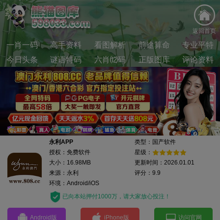
返回首页
一肖一码
高手资料
看图解析
前途算命
专业平特
今日头条
谜语特码
六肖⑿码
正版图库
评论资料
永利APP
类型：国产软件
授权：免费软件
星级：
大小：16.98MB
更新时间：2026.01.01
来源：永利
评分：9.9
环境：Android/iOS
已向本站押付1000万，请大家放心投注！
Android版
iPhone版
访问官网