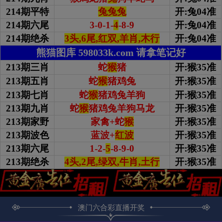
214期平特
兔兔兔
开:兔04准
214期
六尾
3-0-1-
4
-8-9
开:兔04准
214期绝杀
3头,6尾,红双,羊肖,木行
开:兔04准
熊猫图库 598033k.com 请拿笔记好
213期三肖
蛇
猴
猪
开:猴35准
213期五肖
蛇
猴
猪鸡兔
开:猴35准
213期七肖
蛇
猴
猪鸡兔羊狗
开:猴35准
213期九肖
蛇
猴
猪鸡兔羊狗马龙
开:猴35准
213期家野
家禽+蛇
猴
开:猴35准
213期波色
蓝波+
红波
开:猴35准
213期
六尾
1-2-
5
-8-9-0
开:猴35准
213期绝杀
4头,2尾,绿双,牛肖,土行
开:猴35准
澳门六合彩直播开奖