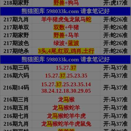
218期家野
野兽
+狗马
开:虎17准
熊猫图库 598033k.com 请拿笔记好
217期九肖
羊牛猪虎兔龙鼠马
蛇
开:蛇26准
217期单双
双数
+牛猪
开:蛇26准
217期家野
野兽
+马羊
开:蛇26准
217期波色
绿波+
蓝波
开:蛇26准
217期绝杀
3头,4尾,红双,鸡肖,土行
开:蛇26准
熊猫图库 598033k.com 请拿笔记好
216期三码
15.27.
37
开:马37准
216期六码
15.27.
37
.25.23.35
开:马37准
15.27.
37
.25.23.35.14
216期14码
开:马37准
38.24.12.18.30.29.05
216期三肖
龙
马
猴
开:马37准
216期五肖
龙
马
猴蛇羊
开:马37准
216期七肖
龙
马
猴蛇羊牛虎
开:马37准
216期九肖
龙
马
猴蛇羊牛虎鼠兔
开:马37准