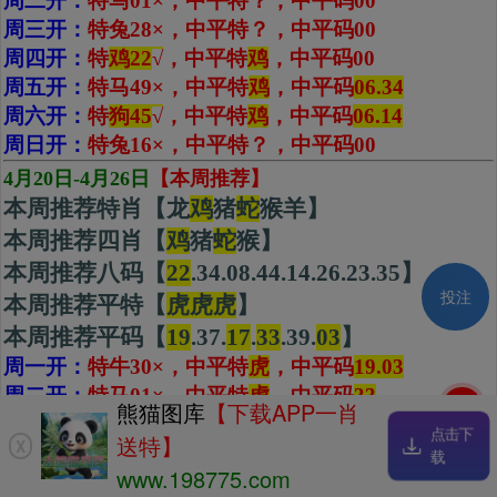
周二开：
特马01
×
，中平特？，中平码00
周三开：
特兔28
×
，中平特？，中平码00
周四开：
特
鸡22
√
，中平特
鸡
，
中平码
00
周五开：
特马49
×
，中平特
鸡
，中平码
06.34
周六开：
特
狗45
√
，中平特
鸡
，
中平码
06.14
周日开：
特兔16×，中平特？，中平码00
4月20日-4月26日
【本周推荐】
本周推荐特肖【龙
鸡
猪
蛇
猴羊】
本周推荐四肖【
鸡
猪
蛇
猴】
本周推荐八码【
22
.34.08.44.14.26.23.35】
投注
本周推荐平特【
虎虎虎
】
本周推荐平码【
19
.37.
17
.
33
.39.
03
】
周一开：
特牛30×，中平特
虎
，中平码
19.03
周二开：
特马01×，中平特
虎
，中平码
33
刷新
熊猫图库
【下载APP一肖
周三开：
特狗09×，中平特
？
，中平码
19
点击下
送特】
X
周四开：
特
蛇02
√
，中平特
虎
，
中平码
17
载
www.198775.com
周五开：
特牛30×，中平特
虎
，中平码
00