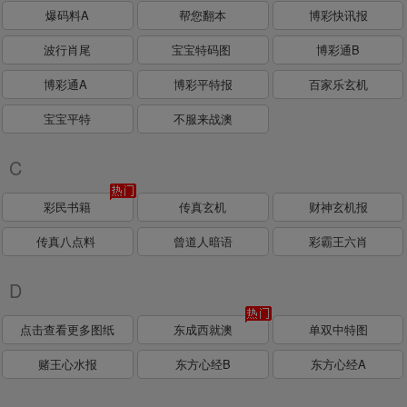
爆码料A
帮您翻本
博彩快讯报
波行肖尾
宝宝特码图
博彩通B
博彩通A
博彩平特报
百家乐玄机
宝宝平特
不服来战澳
C
彩民书籍
传真玄机
财神玄机报
传真八点料
曾道人暗语
彩霸王六肖
D
点击查看更多图纸
东成西就澳
单双中特图
赌王心水报
东方心经B
东方心经A