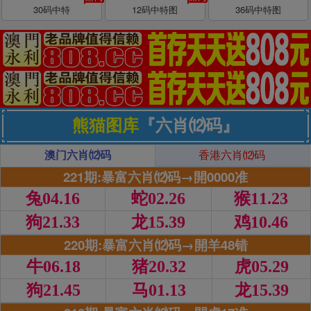
30码中特
12码中特图
36码中特图
熊猫图库
『六肖⑿码』
澳门六肖⑿码
香港六肖⑿码
221期:暴富六肖⑿码→開0000准
兔04.16
蛇02.26
猴11.23
狗21.33
龙15.39
鸡10.46
220期:暴富六肖⑿码→開羊48错
牛06.18
猪20.32
虎05.29
狗21.45
马01.13
龙15.39