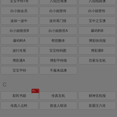
宝宝平特1肖
八仙过海澳
八仙指路澳
白小姐会员
白小姐密传
白小姐密传
波叔一波中
波肖尾门报
宝中之宝澳
白小姐救世B
白小姐救世A
爆码料B
爆码料A
帮您翻本
博彩快讯报
波行肖尾
宝宝特码图
博彩通B
博彩通A
博彩平特报
百家乐玄机
宝宝平特
不服来战澳
C
彩民书籍
传真玄机
财神玄机报
传真八点料
曾道人暗语
彩霸王六肖