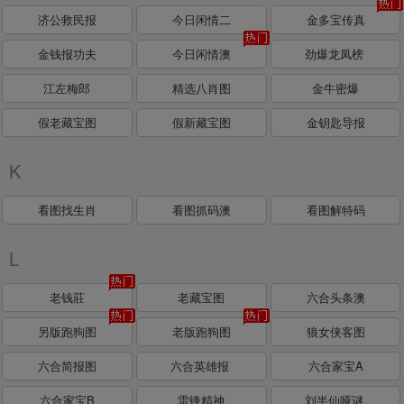
济公救民报
今日闲情二
金多宝传真
金钱报功夫
今日闲情澳
劲爆龙凤榜
江左梅郎
精选八肖图
金牛密爆
假老藏宝图
假新藏宝图
金钥匙导报
K
看图找生肖
看图抓码澳
看图解特码
L
老钱莊
老藏宝图
六合头条澳
另版跑狗图
老版跑狗图
狼女侠客图
六合简报图
六合英雄报
六合家宝A
六合家宝B
雷锋精神
刘半仙哑谜