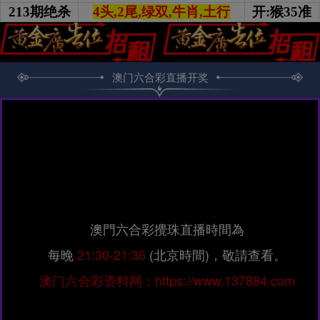
213期绝杀
4头,2尾,绿双,牛肖,土行
开:猴35准
澳门六合彩直播开奖
澳門六合彩攪珠直播時間為
每晚
21:30-21:36
(北京時間)，敬請查看。
澳门六合彩资料网：https://www.137884.com