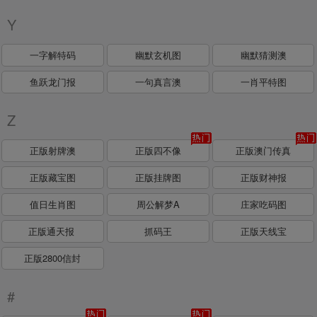
Y
一字解特码
幽默玄机图
幽默猜测澳
鱼跃龙门报
一句真言澳
一肖平特图
Z
正版射牌澳
正版四不像
正版澳门传真
正版藏宝图
正版挂牌图
正版财神报
值日生肖图
周公解梦A
庄家吃码图
正版通天报
抓码王
正版天线宝
正版2800信封
#