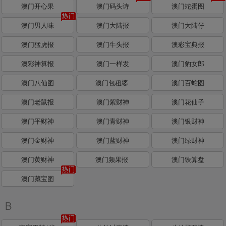
澳门开心果
澳门码头诗
澳门蛇蛋图
澳门男人味
澳门大陆报
澳门大陆仔
澳门猛虎报
澳门牛头报
澳彩宝典报
澳彩神算报
澳门一样发
澳门豹女郎
澳门八仙图
澳门包租婆
澳门百蛇图
澳门老鼠报
澳门紫财神
澳门花仙子
澳门平财神
澳门青财神
澳门银财神
澳门金财神
澳门蓝财神
澳门绿财神
澳门黄财神
澳门频果报
澳门铁算盘
澳门藏宝图
B