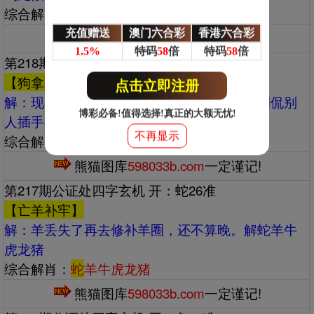
综合解肖：
鸡龙猴马猪
鼠
充值赠送
澳门六合彩
香港六合彩
熊猫图库
598033b.com
一定谨记!
1.5%
特码
58
倍
特码
58
倍
第218期公证处四字玄机 开：虎17准
【狗拿耗子】
点击立即注册
解：‌‌现在主要就是‌多管闲事‌的意思，常用来调侃别
博彩必备!值得选择!真正的大额无忧!
人插手不归自己管的事儿 。‌‌解狗虎蛇鸡龙兔
不再显示
综合解肖：
狗
虎
蛇鸡龙兔
熊猫图库
598033b.com
一定谨记!
第217期公证处四字玄机 开：蛇26准
【亡羊补牢】
解：‌‌羊丢失了再去修补羊圈，还不算晚。解蛇羊牛
虎龙猪
综合解肖：
蛇
羊牛虎龙猪
熊猫图库
598033b.com
一定谨记!