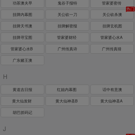
功茶澳夫早
鬼谷子报特
管家婆密传
挂牌内幕图
关公砍一刀
关公砍杀澳
挂牌天书澳
挂牌解密报
挂牌玄机图
挂牌寻宝图
管家婆财经
管家婆心水A
管家婆心水B
广州传真诗
广州传真猜
广东赌王澳
H
黄道吉日报
红姐内幕图
话中有意澳
黄大仙发财
黄大仙神圣B
黄大仙神圣A
胡巴抓码记
J