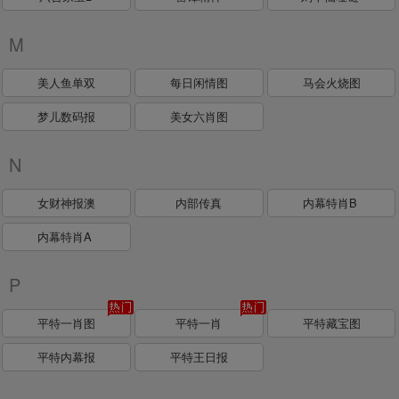
M
美人鱼单双
每日闲情图
马会火烧图
梦儿数码报
美女六肖图
N
女财神报澳
内部传真
内幕特肖B
内幕特肖A
P
平特一肖图
平特一肖
平特藏宝图
平特内幕报
平特王日报