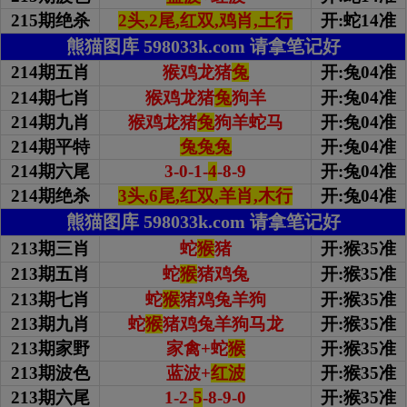
215期绝杀
2头,2尾,红双,鸡肖,土行
开:蛇14准
熊猫图库 598033k.com 请拿笔记好
214期五肖
猴鸡龙猪
兔
开:兔04准
214期七肖
猴鸡龙猪
兔
狗羊
开:兔04准
214期九肖
猴鸡龙猪
兔
狗羊蛇马
开:兔04准
214期平特
兔兔兔
开:兔04准
214期
六尾
3-0-1-
4
-8-9
开:兔04准
214期绝杀
3头,6尾,红双,羊肖,木行
开:兔04准
熊猫图库 598033k.com 请拿笔记好
213期三肖
蛇
猴
猪
开:猴35准
213期五肖
蛇
猴
猪鸡兔
开:猴35准
213期七肖
蛇
猴
猪鸡兔羊狗
开:猴35准
213期九肖
蛇
猴
猪鸡兔羊狗马龙
开:猴35准
213期家野
家禽+蛇
猴
开:猴35准
213期波色
蓝波+
红波
开:猴35准
213期
六尾
1-2-
5
-8-9-0
开:猴35准