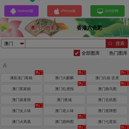
Android版
iPhone版
访问官网
澳门六合彩
香港六合彩
搜索
全部图库
热门图库
A
澳彩龙门客栈
澳门火麒麟
澳门白姐-玄虎
澳门客家娘
澳门红虎报
澳门跑马图
澳门孩童报
澳门夜城
澳门玄机图
澳门女人味
澳门老人味
澳门签牌图
澳门火凤凰
澳门跑狗图
澳门七星彩